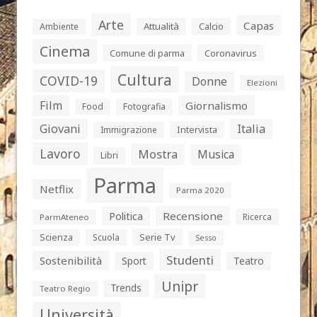
Arte
Capas
Attualità
Calcio
Ambiente
Cinema
Comune di parma
Coronavirus
Cultura
COVID-19
Donne
Elezioni
Film
Giornalismo
Food
Fotografia
Giovani
Italia
Intervista
Immigrazione
Lavoro
Mostra
Musica
Libri
Parma
Netflix
Parma 2020
Politica
Recensione
Ricerca
ParmAteneo
Serie Tv
Scienza
Scuola
Sesso
Studenti
Sostenibilità
Sport
Teatro
Unipr
Trends
Teatro Regio
Università