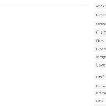
Ambien
Capa
Corona
Cul
Film
Giorn
Immigr
Lavo
Netfli
ParmAt
Ricerca
Sesso