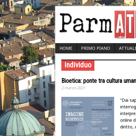
HOME
PRIMO PIANO
ATTUAL
individuo
Bioetica: ponte tra cultura umani
2 marzo 2021
“Dai sap
interrog
interpre
online d
diritto,