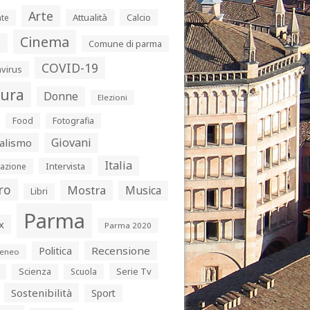
Arte
Attualità
Calcio
te
Cinema
s
Comune di parma
COVID-19
virus
tura
Donne
Elezioni
Food
Fotografia
Giovani
alismo
Italia
Intervista
azione
ro
Mostra
Musica
Libri
Parma
x
Parma 2020
Politica
Recensione
eneo
Serie Tv
Scienza
Scuola
Sostenibilità
Sport