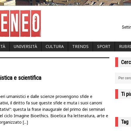
Setti
ITÀ
UNIVERSITÀ
CULTURA
TRENDS
SPORT
RUBR
Cerc
stica e scientifica
Ti p
eri umanistici e dalle scienze provengono sfide e
ativi, il diritto fa sue queste sfide e muta i suoi canoni
tativi”: questa la frase inaugurale del primo dei seminari
el ciclo Imagine Bioethics. Bioetica fra letteratura, arte e
Tag
 organizzato
[...]