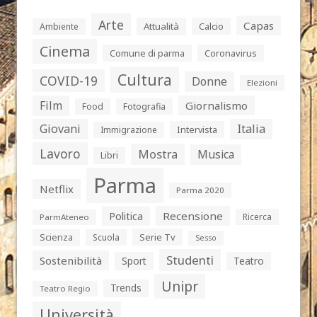
Arte
Capas
Attualità
Calcio
Ambiente
Cinema
Comune di parma
Coronavirus
Cultura
COVID-19
Donne
Elezioni
Film
Giornalismo
Food
Fotografia
Giovani
Italia
Intervista
Immigrazione
Lavoro
Mostra
Musica
Libri
Parma
Netflix
Parma 2020
Politica
Recensione
Ricerca
ParmAteneo
Serie Tv
Scienza
Scuola
Sesso
Studenti
Sostenibilità
Sport
Teatro
Unipr
Trends
Teatro Regio
Università