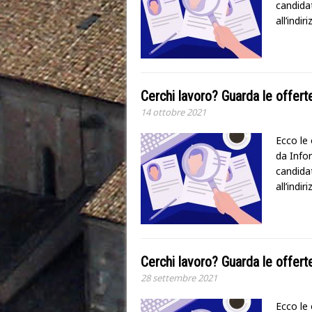
candidat
all’indi
Cerchi lavoro? Guarda le offer
14 ottobre 2021
Ecco le 
da Infor
candidat
all’indir
Cerchi lavoro? Guarda le offer
28 settembre 2021
Ecco le 