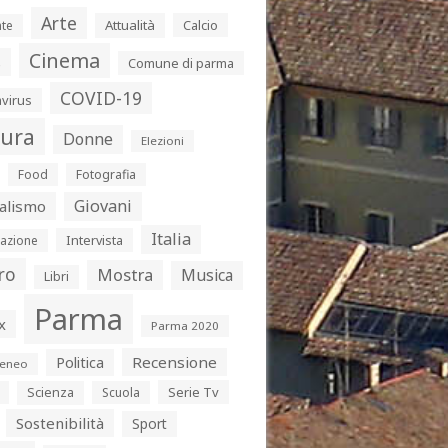
Arte
Attualità
Calcio
te
Cinema
s
Comune di parma
COVID-19
virus
tura
Donne
Elezioni
Food
Fotografia
Giovani
alismo
Italia
Intervista
azione
ro
Mostra
Musica
Libri
Parma
x
Parma 2020
Politica
Recensione
eneo
Serie Tv
Scienza
Scuola
Sostenibilità
Sport