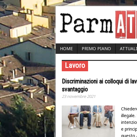
HOME
PRIMO PIANO
ATTUAL
Lavoro
Discriminazioni ai colloqui di 
svantaggio
23 novembre 2021
Chiedere
illegale
intenzio
e princi
questo 