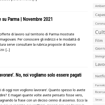
Ambien
Capa
rte su Parma | Novembre 2021
Corona
Cul
offerte di lavoro sul territorio di Parma mostrate
magiovani. Per conoscere gli indirizzi e le modalità di
Film
ura serve consultare la rubrica proposte di lavoro
Giorn
izzo:
[...]
Immigr
Lavo
lavorare’. No, noi vogliamo solo essere pagati
Netfli
ParmAt
zi di oggi non vogliono lavorare’. Quanto spesso lo avete
Ricerca
 dire? E magari quante volte avete pensato fosse vero,
gnando la frase con un deciso cenno di assenso. Ecco la
Sesso