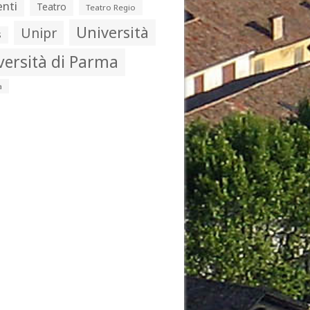
nti
Teatro
Teatro Regio
Università
Unipr
s
versità di Parma
a