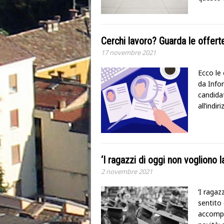
Cerchi lavoro? Guarda le offe
17 novembre 2021
Ecco le 
da Infor
candidat
all’indir
‘I ragazzi di oggi non vogliono 
2 novembre 2021
‘I ragaz
sentito
accompa