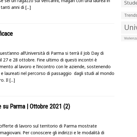
se sei un ragazzo sui vent’anni, magari con una laurea in
Stude
tanti anni di
[...]
Trend
Uni
ficace
Violenz
est’anno all’Università di Parma si terrà il Job Day di
l 27 e 28 ottobre. Fine ultimo di questi incontri è
amento al lavoro e l’incontro con le aziende, sostenendo
 e laureati nel percorso di passaggio dagli studi al mondo
ro. Il
[...]
e su Parma | Ottobre 2021 (2)
offerte di lavoro sul territorio di Parma mostrate
magiovani. Per conoscere gli indirizzi e le modalità di