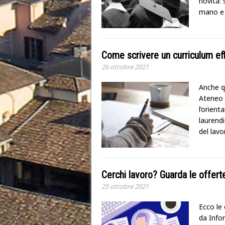
novità: 
mano e 
Come scrivere un curriculum ef
26 ottobre 2021
Anche qu
Ateneo i
l’orient
laurendi
del lavo
Cerchi lavoro? Guarda le offert
25 ottobre 2021
Ecco le 
da Infor