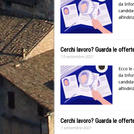
da Infor
candidat
all’indi
Cerchi lavoro? Guarda le offer
13 settembre 2021
Ecco le 
da Infor
candidat
all’indir
Cerchi lavoro? Guarda le offer
1 settembre 2021