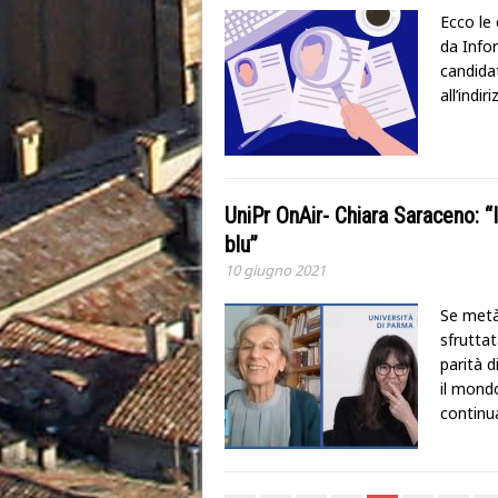
Ecco le 
da Infor
candidat
all’indir
UniPr OnAir- Chiara Saraceno: “
blu”
10 giugno 2021
Se metà
sfruttat
parità d
il mondo
continu