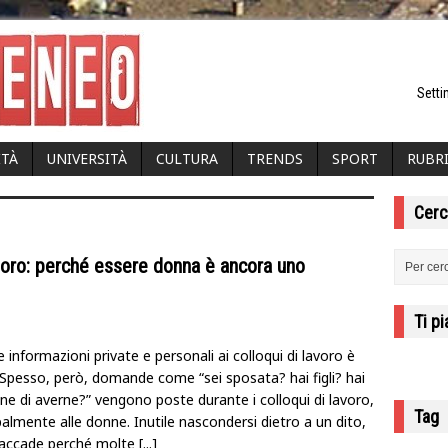
Setti
ITÀ
UNIVERSITÀ
CULTURA
TRENDS
SPORT
RUBR
Cerc
lavoro: perché essere donna è ancora uno
Ti p
 informazioni private e personali ai colloqui di lavoro è
. Spesso, però, domande come “sei sposata? hai figli? hai
ne di averne?” vengono poste durante i colloqui di lavoro,
Tag
palmente alle donne. Inutile nascondersi dietro a un dito,
accade perché molte
[...]