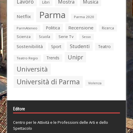
Lavoro
Mostra
Musica
Libri
Parma
Netflix
Parma 2020
Politica
Recensione
Ricerca
ParmAteneo
Serie Tv
Scienza
Scuola
Sesso
Studenti
Sostenibilità
Sport
Teatro
Unipr
Trends
Teatro Regio
Università
Università di Parma
Violenza
Editore
Centro per le Attività e le Professioni delle Arti e dello
Spettacolo