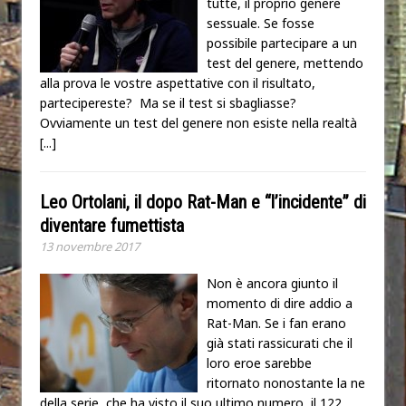
tutte, il proprio genere
sessuale. Se fosse
possibile partecipare a un
test del genere, mettendo
alla prova le vostre aspettative con il risultato,
partecipereste? Ma se il test si sbagliasse?
Ovviamente un test del genere non esiste nella realtà
[...]
Leo Ortolani, il dopo Rat-Man e “l’incidente” di
diventare fumettista
13 novembre 2017
Non è ancora giunto il
momento di dire addio a
Rat-Man. Se i fan erano
già stati rassicurati che il
loro eroe sarebbe
ritornato nonostante la fine
della serie, che ha visto il suo ultimo numero, il 122,