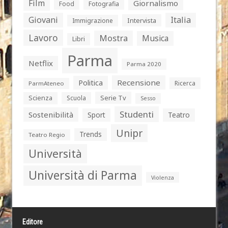
Film
Giornalismo
Food
Fotografia
Giovani
Italia
Intervista
Immigrazione
Lavoro
Mostra
Musica
Libri
Parma
Netflix
Parma 2020
Politica
Recensione
Ricerca
ParmAteneo
Serie Tv
Scienza
Scuola
Sesso
Studenti
Sostenibilità
Sport
Teatro
Unipr
Trends
Teatro Regio
Università
Università di Parma
Violenza
Editore