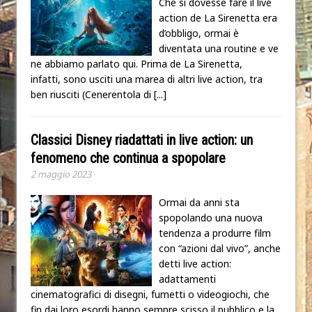
Che si dovesse fare il live
action de La Sirenetta era
d’obbligo, ormai è
diventata una routine e ve
ne abbiamo parlato qui. Prima de La Sirenetta,
infatti, sono usciti una marea di altri live action, tra
ben riusciti (Cenerentola di
[...]
Classici Disney riadattati in live action: un
fenomeno che continua a spopolare
2 maggio 2023
Ormai da anni sta
spopolando una nuova
tendenza a produrre film
con “azioni dal vivo”, anche
detti live action:
adattamenti
cinematografici di disegni, fumetti o videogiochi, che
fin dai loro esordi hanno sempre scisso il pubblico e la