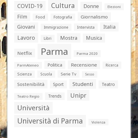
Cultura
COVID-19
Donne
Elezioni
Film
Giornalismo
Food
Fotografia
Giovani
Italia
Intervista
Immigrazione
Lavoro
Mostra
Musica
Libri
Parma
Netflix
Parma 2020
Politica
Recensione
Ricerca
ParmAteneo
Serie Tv
Scienza
Scuola
Sesso
Studenti
Sostenibilità
Sport
Teatro
Unipr
Trends
Teatro Regio
Università
Università di Parma
Violenza