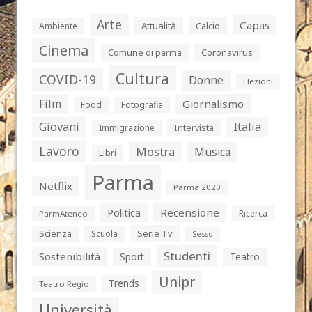
Arte
Capas
Attualità
Calcio
Ambiente
Cinema
Comune di parma
Coronavirus
Cultura
COVID-19
Donne
Elezioni
Film
Giornalismo
Food
Fotografia
Giovani
Italia
Intervista
Immigrazione
Lavoro
Mostra
Musica
Libri
Parma
Netflix
Parma 2020
Politica
Recensione
Ricerca
ParmAteneo
Serie Tv
Scienza
Scuola
Sesso
Studenti
Sostenibilità
Sport
Teatro
Unipr
Trends
Teatro Regio
Università