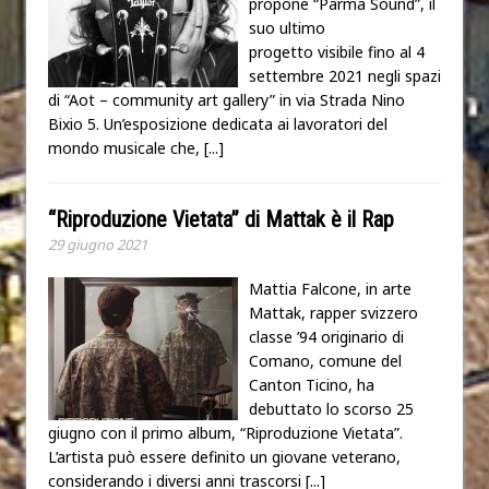
propone “Parma Sound”, il
suo ultimo
progetto visibile fino al 4
settembre 2021 negli spazi
di “Aot – community art gallery” in via Strada Nino
Bixio 5. Un’esposizione dedicata ai lavoratori del
mondo musicale che,
[...]
“Riproduzione Vietata” di Mattak è il Rap
29 giugno 2021
Mattia Falcone, in arte
Mattak, rapper svizzero
classe ’94 originario di
Comano, comune del
Canton Ticino, ha
debuttato lo scorso 25
giugno con il primo album, “Riproduzione Vietata”.
L’artista può essere definito un giovane veterano,
considerando i diversi anni trascorsi
[...]