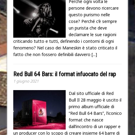
Perché ogni volta le
persone devono ricercare
questo purismo nelle
cose? Perché c’è sempre
un purista che deve
declamare le sue ragioni
criticando tutto e tutti, definendo i contorni di ogni
fenomeno? Nel caso dei Maneskin è stato criticato il
fatto che non fossero definibili davvero
[...]
Red Bull 64 Bars: il format infuocato del rap
1 giugno 2021
Dal sito ufficiale di Red
Bull Il 28 maggio è uscito il
primo album ufficiale di
“Red Bull 64 Bars”, l’iconico
format che nasce
dall’incontro di un rapper e
un producer con lo scopo di creare insieme 64 barre di