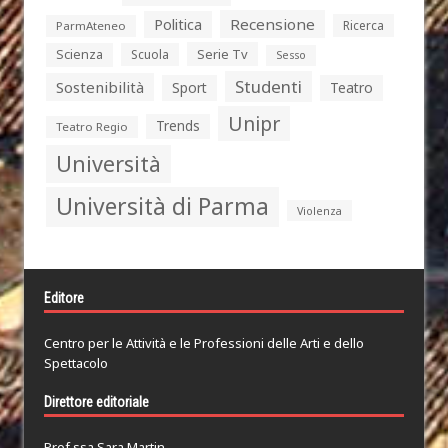
Politica
Recensione
Ricerca
ParmAteneo
Serie Tv
Scienza
Scuola
Sesso
Studenti
Sostenibilità
Sport
Teatro
Unipr
Trends
Teatro Regio
Università
Università di Parma
Violenza
Editore
Centro per le Attività e le Professioni delle Arti e dello
Spettacolo
Direttore editoriale
Prof.ssa Sara Martin