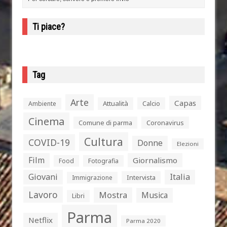
Ti piace?
Tag
Arte
Capas
Attualità
Calcio
Ambiente
Cinema
Comune di parma
Coronavirus
Cultura
COVID-19
Donne
Elezioni
Film
Giornalismo
Food
Fotografia
Giovani
Italia
Intervista
Immigrazione
Lavoro
Mostra
Musica
Libri
Parma
Netflix
Parma 2020