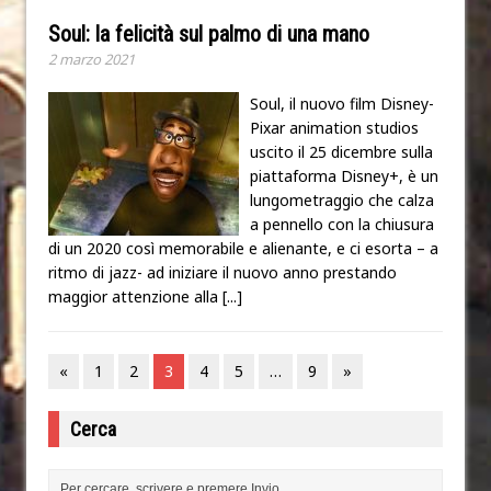
Soul: la felicità sul palmo di una mano
2 marzo 2021
Soul, il nuovo film Disney-
Pixar animation studios
uscito il 25 dicembre sulla
piattaforma Disney+, è un
lungometraggio che calza
a pennello con la chiusura
di un 2020 così memorabile e alienante, e ci esorta – a
ritmo di jazz- ad iniziare il nuovo anno prestando
maggior attenzione alla
[...]
«
1
2
3
4
5
…
9
»
Cerca