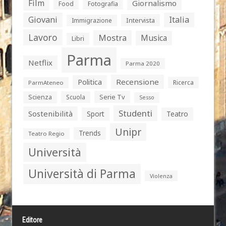
Film
Giornalismo
Food
Fotografia
Giovani
Italia
Intervista
Immigrazione
Lavoro
Mostra
Musica
Libri
Parma
Netflix
Parma 2020
Politica
Recensione
Ricerca
ParmAteneo
Serie Tv
Scienza
Scuola
Sesso
Studenti
Sostenibilità
Sport
Teatro
Unipr
Trends
Teatro Regio
Università
Università di Parma
Violenza
Editore