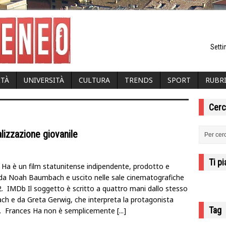
Setti
ITÀ
UNIVERSITÀ
CULTURA
TRENDS
SPORT
RUBR
Cerc
lizzazione giovanile
Ti p
 Ha è un film statunitense indipendente, prodotto e
 da Noah Baumbach e uscito nelle sale cinematografiche
2. IMDb Il soggetto è scritto a quattro mani dallo stesso
h e da Greta Gerwig, che interpreta la protagonista
Tag
. Frances Ha non è semplicemente
[...]