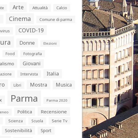
Arte
Attualità
Calcio
te
Cinema
s
Comune di parma
COVID-19
virus
tura
Donne
Elezioni
Food
Fotografia
Giovani
alismo
Italia
Intervista
azione
ro
Mostra
Musica
Libri
Parma
x
Parma 2020
Politica
Recensione
eneo
Serie Tv
Scienza
Scuola
Sostenibilità
Sport