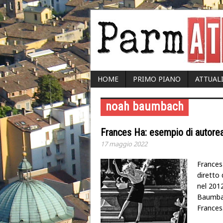
HOME
PRIMO PIANO
ATTUAL
noah baumbach
Frances Ha: esempio di autorea
17 maggio 2022
Frances
diretto
nel 201
Baumbac
Frances