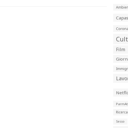
Ambien
Capa
Corona
Cul
Film
Giorn
Immigr
Lavo
Netfli
ParmAt
Ricerca
Sesso