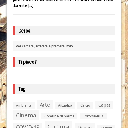
durante
[...]
Cerca
Ti piace?
Tag
Arte
Capas
Attualità
Calcio
Ambiente
Cinema
Comune di parma
Coronavirus
Cultura
COVID-19
Donne
Elezioni