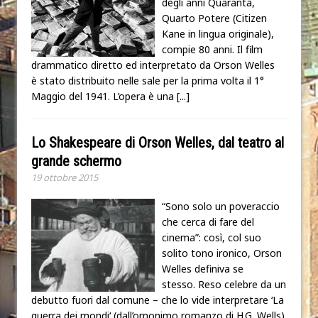
degli anni Quaranta,
Quarto Potere (Citizen
Kane in lingua originale),
compie 80 anni. Il film
drammatico diretto ed interpretato da Orson Welles
è stato distribuito nelle sale per la prima volta il 1°
Maggio del 1941. L’opera è una
[...]
Lo Shakespeare di Orson Welles, dal teatro al
grande schermo
19 ottobre 2015
“Sono solo un poveraccio
che cerca di fare del
cinema”: così, col suo
solito tono ironico, Orson
Welles definiva se
stesso. Reso celebre da un
debutto fuori dal comune – che lo vide interpretare ‘La
guerra dei mondi‘ (dall’omonimo romanzo di H.G. Wells)