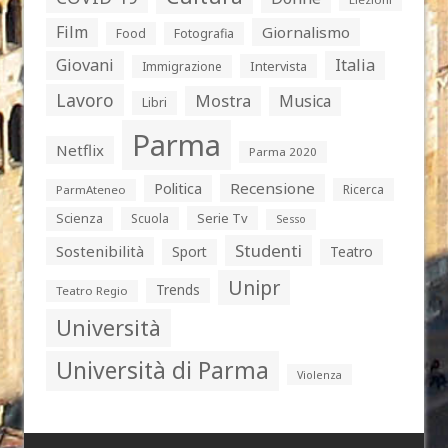
Film
Giornalismo
Food
Fotografia
Giovani
Italia
Intervista
Immigrazione
Lavoro
Mostra
Musica
Libri
Parma
Netflix
Parma 2020
Politica
Recensione
Ricerca
ParmAteneo
Serie Tv
Scienza
Scuola
Sesso
Studenti
Sostenibilità
Sport
Teatro
Unipr
Trends
Teatro Regio
Università
Università di Parma
Violenza