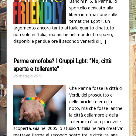
Bandini n. 6, a Parma, lo
sportello dedicato alla
libera informazione sulle
tematiche Lgbt+, un
argomento ancora tanto attuale quanto dibattuto
non solo in Italia, ma anche nel mondo. Lo spazio,
disponibile per due ore il secondo venerdì di
[...]
Parma omofoba? I Gruppi Lgbt: “No, città
aperta e tollerante”
25 maggio 2015
Che Parma fosse la città di
Verdi, del prosciutto e
delle biciclette era già
noto, ma che fosse anche
la città dell’amore e della
tolleranza è una piacevole
scoperta. Già nel 2005 lo studio ‘L’Italia nell’era creativa’
metteva Parma al secondo posto tra le città italiane