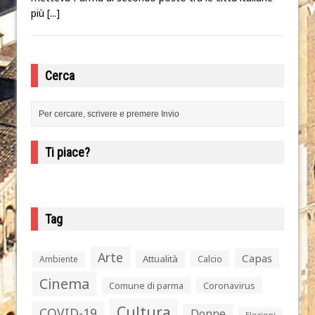
più
[...]
Cerca
Ti piace?
Tag
Arte
Capas
Attualità
Calcio
Ambiente
Cinema
Comune di parma
Coronavirus
Cultura
COVID-19
Donne
Elezioni