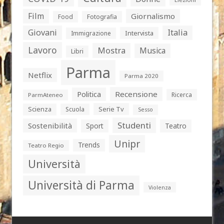
Film
Giornalismo
Food
Fotografia
Giovani
Italia
Intervista
Immigrazione
Lavoro
Mostra
Musica
Libri
Parma
Netflix
Parma 2020
Politica
Recensione
Ricerca
ParmAteneo
Serie Tv
Scienza
Scuola
Sesso
Studenti
Sostenibilità
Sport
Teatro
Unipr
Trends
Teatro Regio
Università
Università di Parma
Violenza