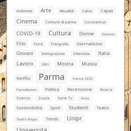
Arte
Capas
Attualità
Calcio
Ambiente
Cinema
Comune di parma
Coronavirus
Cultura
COVID-19
Donne
Elezioni
Film
Giornalismo
Food
Fotografia
Giovani
Italia
Intervista
Immigrazione
Lavoro
Mostra
Musica
Libri
Parma
Netflix
Parma 2020
Politica
Recensione
Ricerca
ParmAteneo
Serie Tv
Scienza
Scuola
Sesso
Studenti
Sostenibilità
Sport
Teatro
Unipr
Trends
Teatro Regio
Università