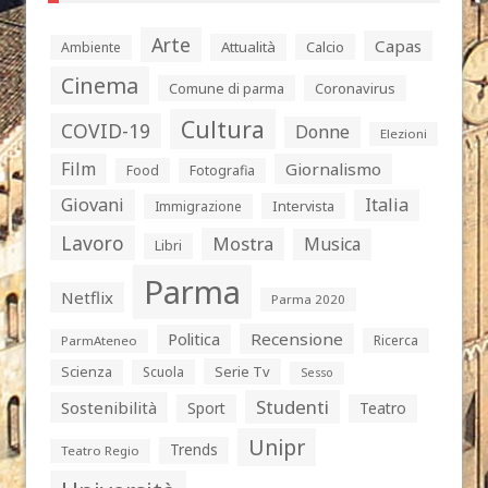
Arte
Capas
Attualità
Calcio
Ambiente
Cinema
Comune di parma
Coronavirus
Cultura
COVID-19
Donne
Elezioni
Film
Giornalismo
Food
Fotografia
Giovani
Italia
Intervista
Immigrazione
Lavoro
Mostra
Musica
Libri
Parma
Netflix
Parma 2020
Politica
Recensione
Ricerca
ParmAteneo
Serie Tv
Scienza
Scuola
Sesso
Studenti
Sostenibilità
Sport
Teatro
Unipr
Trends
Teatro Regio