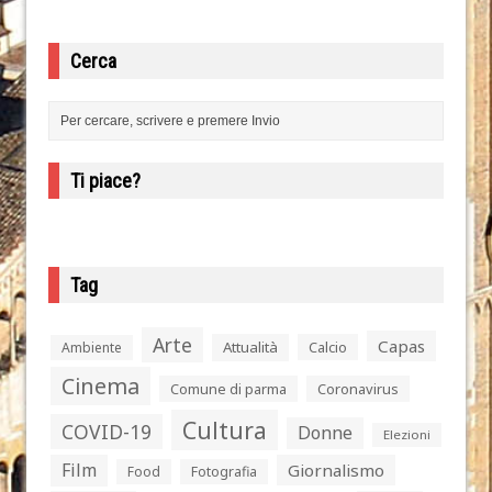
Cerca
Ti piace?
Tag
Arte
Capas
Attualità
Calcio
Ambiente
Cinema
Comune di parma
Coronavirus
Cultura
COVID-19
Donne
Elezioni
Film
Giornalismo
Food
Fotografia