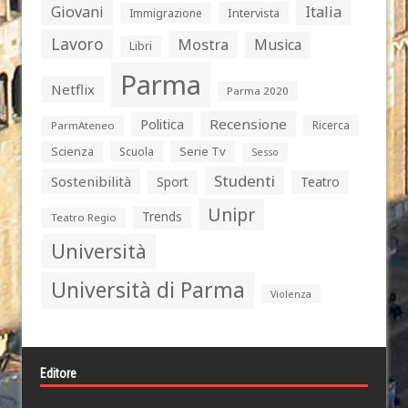
Giovani
Italia
Intervista
Immigrazione
Lavoro
Mostra
Musica
Libri
Parma
Netflix
Parma 2020
Politica
Recensione
Ricerca
ParmAteneo
Serie Tv
Scienza
Scuola
Sesso
Studenti
Sostenibilità
Sport
Teatro
Unipr
Trends
Teatro Regio
Università
Università di Parma
Violenza
Editore