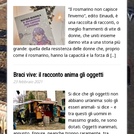
“Il rosmarino non capisce
l’inverno”, edito Einaudi, è
una raccolta di racconti, o
meglio frammenti di vite di
donne, che uniti insieme
danno vita a una storia più
grande: quella della resistenza delle donne che, proprio
come il rosmarino, hanno la capacità e la forza di
[...]
Braci vive: il racconto anima gli oggetti
23 febbraio 2021
Si dice che gli oggetti non
abbiano un’anima: solo gli
esseri animali- si dice – e
tra questi gli uomini in
massimo grado, ne sono
dotati. Oggetti inanimati,
appunto. Eppure, neanche troppo raramente, tra