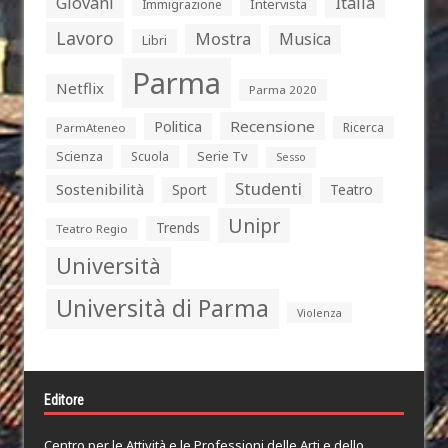
Giovani
Italia
Intervista
Immigrazione
Lavoro
Mostra
Musica
Libri
Parma
Netflix
Parma 2020
Politica
Recensione
Ricerca
ParmAteneo
Serie Tv
Scienza
Scuola
Sesso
Studenti
Sostenibilità
Sport
Teatro
Unipr
Trends
Teatro Regio
Università
Università di Parma
Violenza
Editore
Centro per le Attività e le Professioni delle Arti e dello