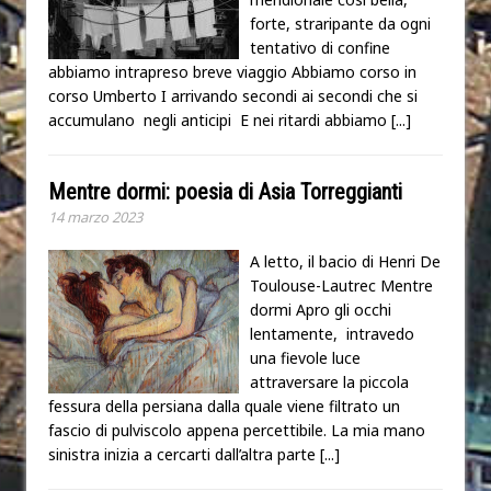
forte, straripante da ogni
tentativo di confine
abbiamo intrapreso breve viaggio Abbiamo corso in
corso Umberto I arrivando secondi ai secondi che si
accumulano negli anticipi E nei ritardi abbiamo
[...]
Mentre dormi: poesia di Asia Torreggianti
14 marzo 2023
A letto, il bacio di Henri De
Toulouse-Lautrec Mentre
dormi Apro gli occhi
lentamente, intravedo
una fievole luce
attraversare la piccola
fessura della persiana dalla quale viene filtrato un
fascio di pulviscolo appena percettibile. La mia mano
sinistra inizia a cercarti dall’altra parte
[...]