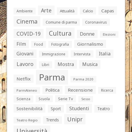
Arte
Capas
Attualità
Calcio
Ambiente
Cinema
Comune di parma
Coronavirus
Cultura
COVID-19
Donne
Elezioni
Film
Giornalismo
Food
Fotografia
Giovani
Italia
Intervista
Immigrazione
Lavoro
Mostra
Musica
Libri
Parma
Netflix
Parma 2020
Politica
Recensione
Ricerca
ParmAteneo
Serie Tv
Scienza
Scuola
Sesso
Studenti
Sostenibilità
Sport
Teatro
Unipr
Trends
Teatro Regio
Università