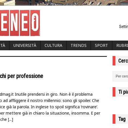
Setti
ITÀ
UNIVERSITÀ
CULTURA
TRENDS
SPORT
RUBR
Cerc
, chi per professione
Ti p
dmag.it Inutile prendersi in giro. Non è il problema
o ad affliggere il nostro millennio: sono gli spoiler. Che
ice già la parola. In inglese to spoil significa ‘rovinare’.
er mettere già in chiaro la situazione, insomma. E per
Tag
 che
[...]