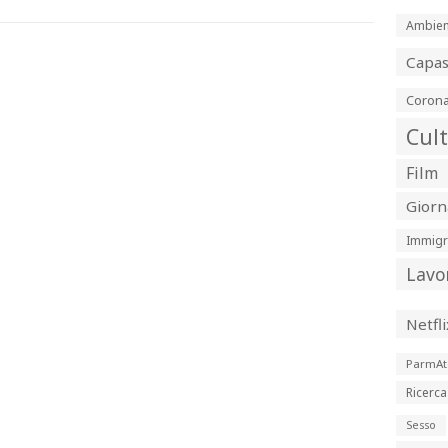
Ambien
Capa
Corona
Cul
Film
Giorn
Immigr
Lavo
Netfli
ParmAt
Ricerca
Sesso