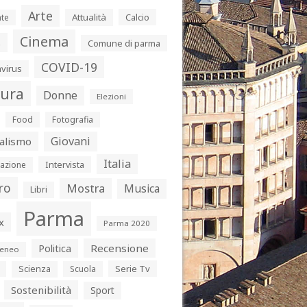
Arte
Attualità
Calcio
te
Cinema
s
Comune di parma
COVID-19
virus
tura
Donne
Elezioni
Food
Fotografia
Giovani
alismo
Italia
Intervista
azione
ro
Mostra
Musica
Libri
Parma
x
Parma 2020
Politica
Recensione
eneo
Serie Tv
Scienza
Scuola
Sostenibilità
Sport