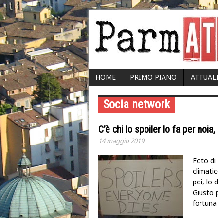
HOME
PRIMO PIANO
ATTUAL
Socia network
C’è chi lo spoiler lo fa per noia
14 maggio 2019
Foto di 
climatic
poi, lo d
Giusto p
fortuna