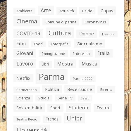
Arte
Capas
Attualità
Calcio
Ambiente
Cinema
Comune di parma
Coronavirus
Cultura
COVID-19
Donne
Elezioni
Film
Giornalismo
Food
Fotografia
Giovani
Italia
Intervista
Immigrazione
Lavoro
Mostra
Musica
Libri
Parma
Netflix
Parma 2020
Politica
Recensione
Ricerca
ParmAteneo
Serie Tv
Scienza
Scuola
Sesso
Studenti
Sostenibilità
Sport
Teatro
Unipr
Trends
Teatro Regio
Università