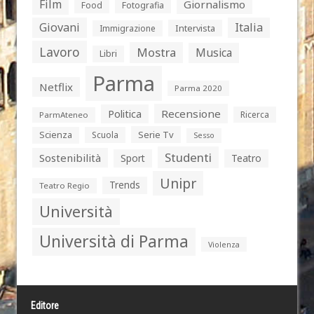
Film
Giornalismo
Food
Fotografia
Giovani
Italia
Intervista
Immigrazione
Lavoro
Mostra
Musica
Libri
Parma
Netflix
Parma 2020
Politica
Recensione
Ricerca
ParmAteneo
Serie Tv
Scienza
Scuola
Sesso
Studenti
Sostenibilità
Sport
Teatro
Unipr
Trends
Teatro Regio
Università
Università di Parma
Violenza
Editore