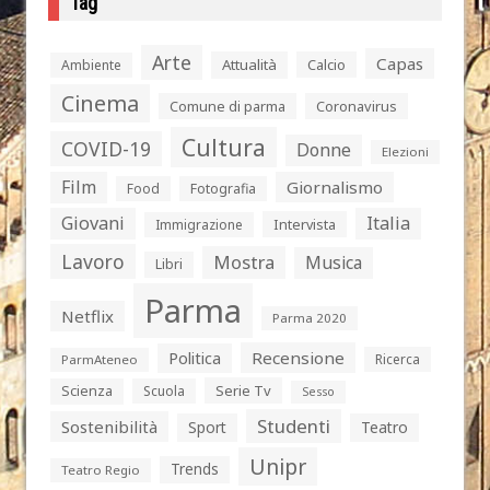
Tag
Arte
Capas
Attualità
Calcio
Ambiente
Cinema
Comune di parma
Coronavirus
Cultura
COVID-19
Donne
Elezioni
Film
Giornalismo
Food
Fotografia
Giovani
Italia
Intervista
Immigrazione
Lavoro
Mostra
Musica
Libri
Parma
Netflix
Parma 2020
Politica
Recensione
Ricerca
ParmAteneo
Serie Tv
Scienza
Scuola
Sesso
Studenti
Sostenibilità
Sport
Teatro
Unipr
Trends
Teatro Regio