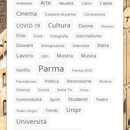
Arte
Capas
Attualità
Calcio
Ambiente
Cinema
Comune di parma
Coronavirus
Cultura
COVID-19
Donne
Elezioni
Film
Giornalismo
Food
Fotografia
Giovani
Italia
Intervista
Immigrazione
Lavoro
Mostra
Musica
Libri
Parma
Netflix
Parma 2020
Politica
Recensione
Ricerca
ParmAteneo
Serie Tv
Scienza
Scuola
Sesso
Studenti
Sostenibilità
Sport
Teatro
Unipr
Trends
Teatro Regio
Università