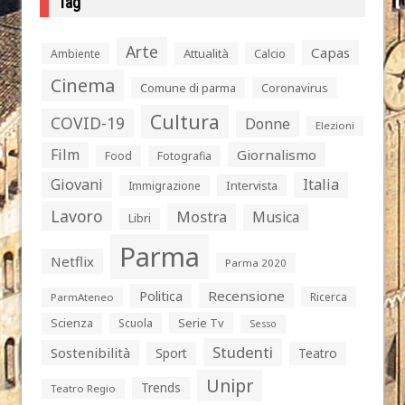
Tag
Arte
Capas
Attualità
Calcio
Ambiente
Cinema
Comune di parma
Coronavirus
Cultura
COVID-19
Donne
Elezioni
Film
Giornalismo
Food
Fotografia
Giovani
Italia
Intervista
Immigrazione
Lavoro
Mostra
Musica
Libri
Parma
Netflix
Parma 2020
Politica
Recensione
Ricerca
ParmAteneo
Serie Tv
Scienza
Scuola
Sesso
Studenti
Sostenibilità
Sport
Teatro
Unipr
Trends
Teatro Regio