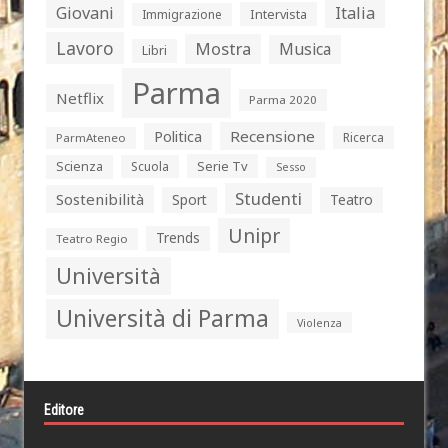
Giovani
Italia
Intervista
Immigrazione
Lavoro
Mostra
Musica
Libri
Parma
Netflix
Parma 2020
Politica
Recensione
Ricerca
ParmAteneo
Serie Tv
Scienza
Scuola
Sesso
Studenti
Sostenibilità
Sport
Teatro
Unipr
Trends
Teatro Regio
Università
Università di Parma
Violenza
Editore