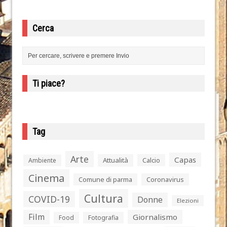
Cerca
Ti piace?
Tag
Arte
Capas
Attualità
Calcio
Ambiente
Cinema
Comune di parma
Coronavirus
Cultura
COVID-19
Donne
Elezioni
Film
Giornalismo
Food
Fotografia