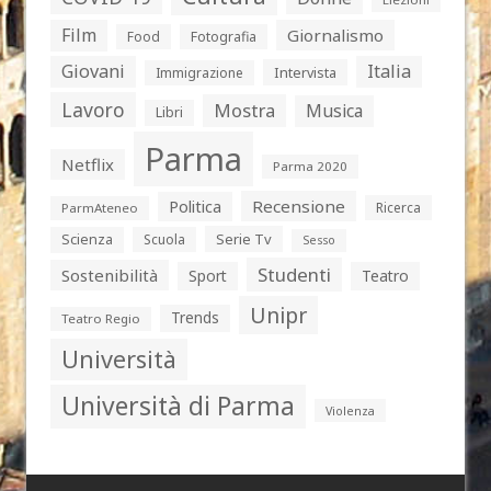
Film
Giornalismo
Food
Fotografia
Giovani
Italia
Intervista
Immigrazione
Lavoro
Mostra
Musica
Libri
Parma
Netflix
Parma 2020
Politica
Recensione
Ricerca
ParmAteneo
Serie Tv
Scienza
Scuola
Sesso
Studenti
Sostenibilità
Sport
Teatro
Unipr
Trends
Teatro Regio
Università
Università di Parma
Violenza