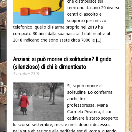
che distribuisce sul
territorio italiano 20 diversi
centri di ascolto e
supporto per mezzo
telefonico, quello di Parma proprio nel 2019 ha
compiuto 30 anni dalla sua nascita. I dati relativi al
2018 indicano che sono state circa 7000 le
[...]
Anziani: si può morire di solitudine? Il grido
(silenzioso) di chi è dimenticato
5 ottobre 2015
Sì, si può morire di
solitudine. Lo conferma
anche l’ex
professoressa, Maria
Carmela Privitera, il cui
cadavere è stato scoperto
lo scorso settembre, mesi e mesi dopo il decesso,
nella sua abitazione alla periferia est di Roma, quando