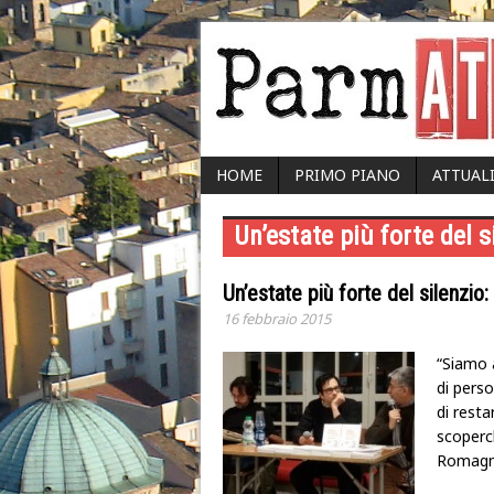
HOME
PRIMO PIANO
ATTUAL
Un’estate più forte del s
Un’estate più forte del silenzio
16 febbraio 2015
“Siamo 
di perso
di resta
scoperch
Romagn