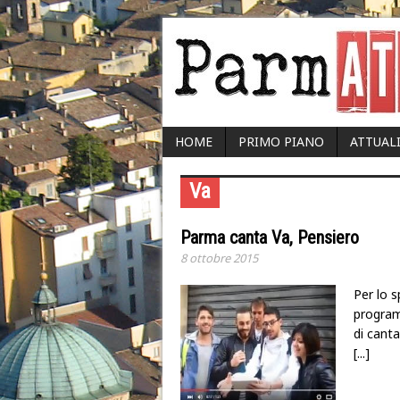
HOME
PRIMO PIANO
ATTUAL
Va
Parma canta Va, Pensiero
8 ottobre 2015
Per lo s
program
di canta
[...]