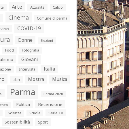
Arte
Attualità
Calcio
te
Cinema
s
Comune di parma
COVID-19
virus
tura
Donne
Elezioni
Food
Fotografia
Giovani
alismo
Italia
Intervista
azione
ro
Mostra
Musica
Libri
Parma
x
Parma 2020
Politica
Recensione
eneo
Serie Tv
Scienza
Scuola
Sostenibilità
Sport