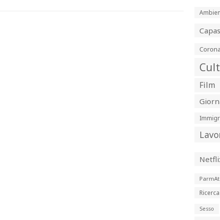
Ambien
Capa
Corona
Cul
Film
Giorn
Immigr
Lavo
Netfli
ParmAt
Ricerca
Sesso