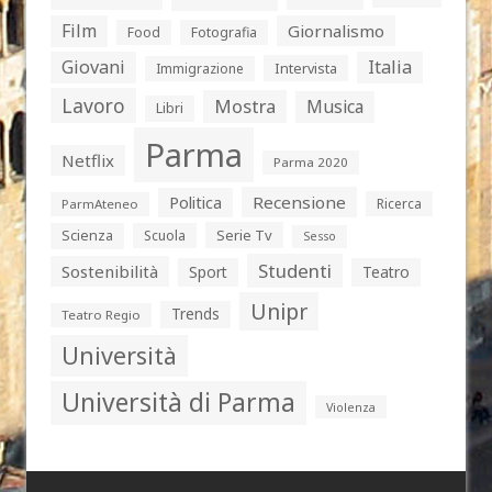
Film
Giornalismo
Food
Fotografia
Giovani
Italia
Intervista
Immigrazione
Lavoro
Mostra
Musica
Libri
Parma
Netflix
Parma 2020
Politica
Recensione
Ricerca
ParmAteneo
Serie Tv
Scienza
Scuola
Sesso
Studenti
Sostenibilità
Sport
Teatro
Unipr
Trends
Teatro Regio
Università
Università di Parma
Violenza