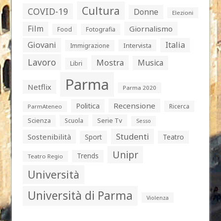
Cultura
COVID-19
Donne
Elezioni
Film
Giornalismo
Food
Fotografia
Giovani
Italia
Intervista
Immigrazione
Lavoro
Mostra
Musica
Libri
Parma
Netflix
Parma 2020
Politica
Recensione
Ricerca
ParmAteneo
Serie Tv
Scienza
Scuola
Sesso
Studenti
Sostenibilità
Sport
Teatro
Unipr
Trends
Teatro Regio
Università
Università di Parma
Violenza