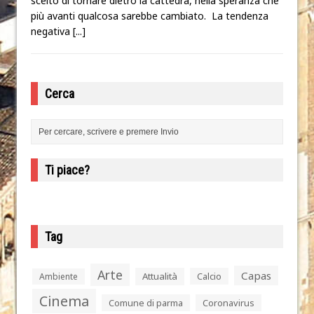
scelto di tornare dietro la cattedra, nella speranza che
più avanti qualcosa sarebbe cambiato. La tendenza
negativa
[...]
Cerca
Ti piace?
Tag
Arte
Capas
Attualità
Calcio
Ambiente
Cinema
Comune di parma
Coronavirus