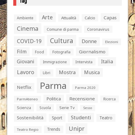
Tag
Arte
Capas
Attualità
Calcio
Ambiente
Cinema
Comune di parma
Coronavirus
Cultura
COVID-19
Donne
Elezioni
Film
Giornalismo
Food
Fotografia
Giovani
Italia
Intervista
Immigrazione
Lavoro
Mostra
Musica
Libri
Parma
Netflix
Parma 2020
Politica
Recensione
Ricerca
ParmAteneo
Serie Tv
Scienza
Scuola
Sesso
Studenti
Sostenibilità
Sport
Teatro
Unipr
Trends
Teatro Regio