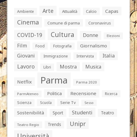
Arte
Capas
Attualità
Calcio
Ambiente
Cinema
Comune di parma
Coronavirus
Cultura
COVID-19
Donne
Elezioni
Film
Giornalismo
Food
Fotografia
Giovani
Italia
Intervista
Immigrazione
Lavoro
Mostra
Musica
Libri
Parma
Netflix
Parma 2020
Politica
Recensione
Ricerca
ParmAteneo
Serie Tv
Scienza
Scuola
Sesso
Studenti
Sostenibilità
Sport
Teatro
Unipr
Trends
Teatro Regio
Università