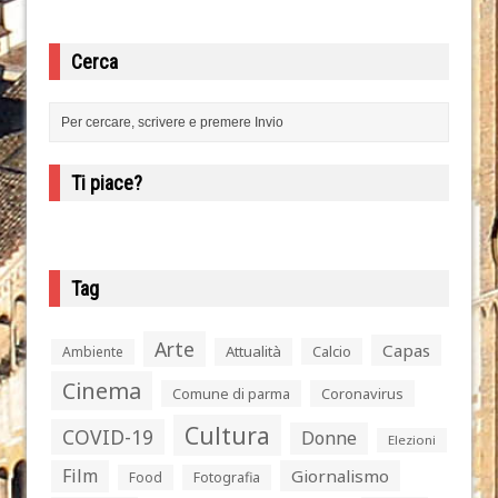
Cerca
Ti piace?
Tag
Arte
Capas
Attualità
Calcio
Ambiente
Cinema
Comune di parma
Coronavirus
Cultura
COVID-19
Donne
Elezioni
Film
Giornalismo
Food
Fotografia