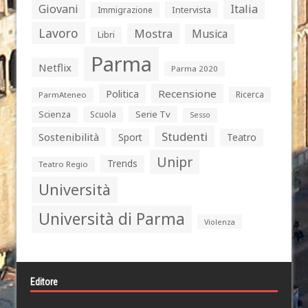
Giovani
Italia
Intervista
Immigrazione
Lavoro
Mostra
Musica
Libri
Parma
Netflix
Parma 2020
Politica
Recensione
Ricerca
ParmAteneo
Serie Tv
Scienza
Scuola
Sesso
Studenti
Sostenibilità
Sport
Teatro
Unipr
Trends
Teatro Regio
Università
Università di Parma
Violenza
Editore