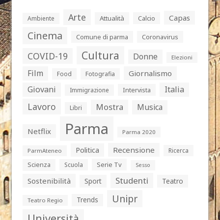
Arte
Capas
Attualità
Calcio
Ambiente
Cinema
Comune di parma
Coronavirus
Cultura
COVID-19
Donne
Elezioni
Film
Giornalismo
Food
Fotografia
Giovani
Italia
Intervista
Immigrazione
Lavoro
Mostra
Musica
Libri
Parma
Netflix
Parma 2020
Politica
Recensione
Ricerca
ParmAteneo
Serie Tv
Scienza
Scuola
Sesso
Studenti
Sostenibilità
Sport
Teatro
Unipr
Trends
Teatro Regio
Università