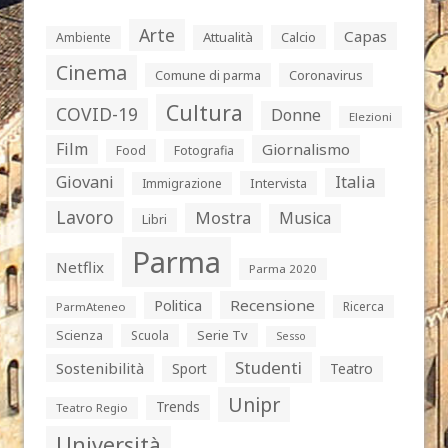
Arte
Capas
Attualità
Calcio
Ambiente
Cinema
Comune di parma
Coronavirus
Cultura
COVID-19
Donne
Elezioni
Film
Giornalismo
Food
Fotografia
Giovani
Italia
Intervista
Immigrazione
Lavoro
Mostra
Musica
Libri
Parma
Netflix
Parma 2020
Politica
Recensione
Ricerca
ParmAteneo
Serie Tv
Scienza
Scuola
Sesso
Studenti
Sostenibilità
Sport
Teatro
Unipr
Trends
Teatro Regio
Università