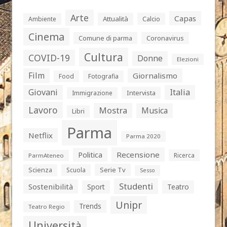
Arte
Capas
Attualità
Calcio
Ambiente
Cinema
Comune di parma
Coronavirus
Cultura
COVID-19
Donne
Elezioni
Film
Giornalismo
Food
Fotografia
Giovani
Italia
Intervista
Immigrazione
Lavoro
Mostra
Musica
Libri
Parma
Netflix
Parma 2020
Politica
Recensione
Ricerca
ParmAteneo
Serie Tv
Scienza
Scuola
Sesso
Studenti
Sostenibilità
Sport
Teatro
Unipr
Trends
Teatro Regio
Università