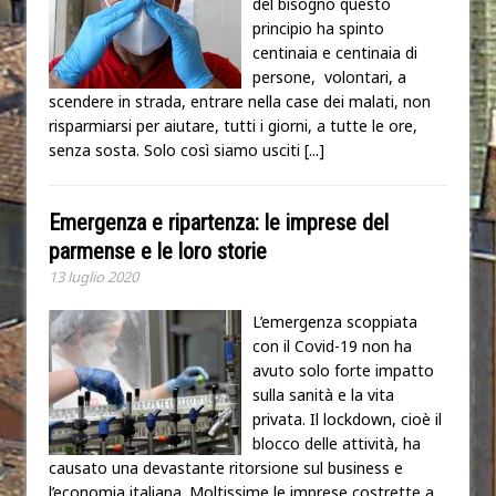
del bisogno questo
principio ha spinto
centinaia e centinaia di
persone, volontari, a
scendere in strada, entrare nella case dei malati, non
risparmiarsi per aiutare, tutti i giorni, a tutte le ore,
senza sosta. Solo così siamo usciti
[...]
Emergenza e ripartenza: le imprese del
parmense e le loro storie
13 luglio 2020
L’emergenza scoppiata
con il Covid-19 non ha
avuto solo forte impatto
sulla sanità e la vita
privata. Il lockdown, cioè il
blocco delle attività, ha
causato una devastante ritorsione sul business e
l’economia italiana. Moltissime le imprese costrette a