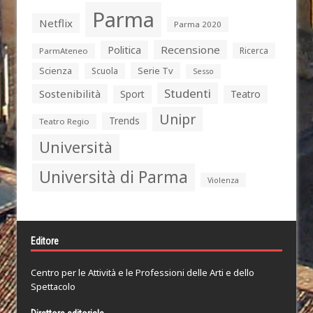
Parma
Netflix
Parma 2020
Politica
Recensione
Ricerca
ParmAteneo
Serie Tv
Scienza
Scuola
Sesso
Studenti
Sostenibilità
Sport
Teatro
Unipr
Trends
Teatro Regio
Università
Università di Parma
Violenza
Editore
Centro per le Attività e le Professioni delle Arti e dello
Spettacolo