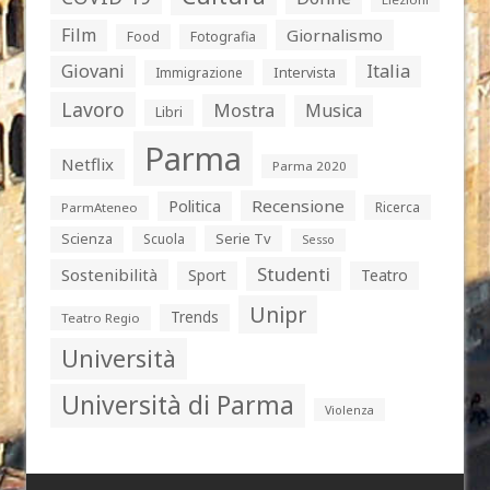
Film
Giornalismo
Food
Fotografia
Giovani
Italia
Intervista
Immigrazione
Lavoro
Mostra
Musica
Libri
Parma
Netflix
Parma 2020
Politica
Recensione
Ricerca
ParmAteneo
Serie Tv
Scienza
Scuola
Sesso
Studenti
Sostenibilità
Sport
Teatro
Unipr
Trends
Teatro Regio
Università
Università di Parma
Violenza