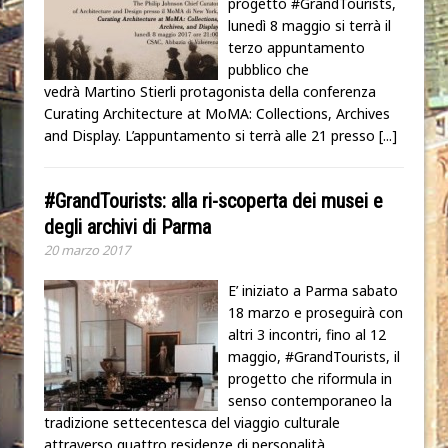
progetto #GrandTourists,
lunedì 8 maggio si terrà il
terzo appuntamento
pubblico che
vedrà Martino Stierli protagonista della conferenza
Curating Architecture at MoMA: Collections, Archives
and Display. L’appuntamento si terrà alle 21 presso
[...]
#GrandTourists: alla ri-scoperta dei musei e
degli archivi di Parma
20 marzo 2017
E’ iniziato a Parma sabato
18 marzo e proseguirà con
altri 3 incontri, fino al 12
maggio, #GrandTourists, il
progetto che riformula in
senso contemporaneo la
tradizione settecentesca del viaggio culturale
attraverso quattro residenze di personalità