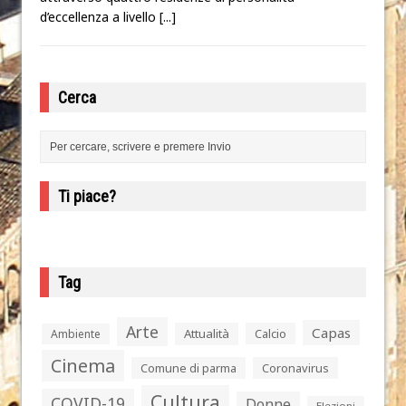
d’eccellenza a livello
[...]
Cerca
Ti piace?
Tag
Arte
Capas
Attualità
Calcio
Ambiente
Cinema
Comune di parma
Coronavirus
Cultura
COVID-19
Donne
Elezioni