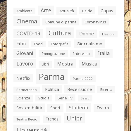
Arte
Capas
Attualità
Calcio
Ambiente
Cinema
Comune di parma
Coronavirus
Cultura
COVID-19
Donne
Elezioni
Film
Giornalismo
Food
Fotografia
Giovani
Italia
Intervista
Immigrazione
Lavoro
Mostra
Musica
Libri
Parma
Netflix
Parma 2020
Politica
Recensione
Ricerca
ParmAteneo
Serie Tv
Scienza
Scuola
Sesso
Studenti
Sostenibilità
Sport
Teatro
Unipr
Trends
Teatro Regio
Università