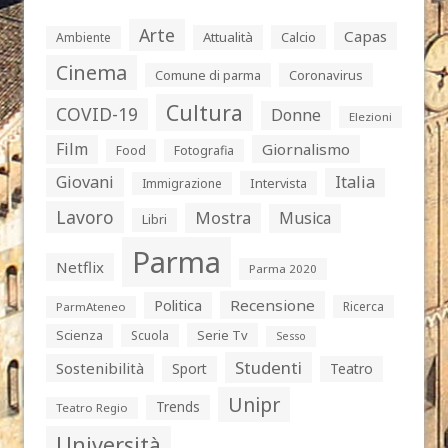
Arte
Capas
Attualità
Calcio
Ambiente
Cinema
Comune di parma
Coronavirus
Cultura
COVID-19
Donne
Elezioni
Film
Giornalismo
Food
Fotografia
Giovani
Italia
Intervista
Immigrazione
Lavoro
Mostra
Musica
Libri
Parma
Netflix
Parma 2020
Politica
Recensione
Ricerca
ParmAteneo
Serie Tv
Scienza
Scuola
Sesso
Studenti
Sostenibilità
Sport
Teatro
Unipr
Trends
Teatro Regio
Università