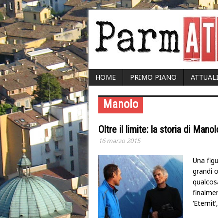
HOME
PRIMO PIANO
ATTUAL
Manolo
Oltre il limite: la storia di Mano
16 marzo 2015
Una figu
grandi o
qualcosa
finalme
‘Eternit