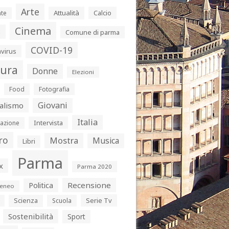
Arte
Attualità
Calcio
te
Cinema
s
Comune di parma
COVID-19
virus
tura
Donne
Elezioni
Food
Fotografia
Giovani
alismo
Italia
Intervista
azione
ro
Mostra
Musica
Libri
Parma
x
Parma 2020
Politica
Recensione
eneo
Serie Tv
Scienza
Scuola
Sostenibilità
Sport