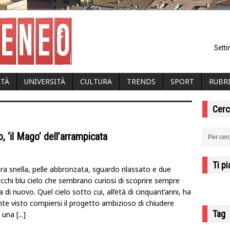
Setti
ITÀ
UNIVERSITÀ
CULTURA
TRENDS
SPORT
RUBR
Cerc
lo, ‘il Mago’ dell’arrampicata
Ti p
ra snella, pelle abbronzata, sguardo rilassato e due
cchi blu cielo che sembrano curiosi di scoprire sempre
 di nuovo. Quel cielo sotto cui, all’età di cinquant’anni, ha
nte visto compiersi il progetto ambizioso di chiudere
Tag
’, una
[...]