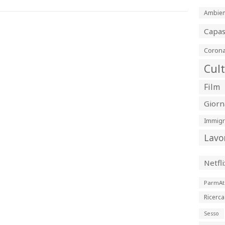
Ambien
Capa
Corona
Cul
Film
Giorn
Immigr
Lavo
Netfli
ParmAt
Ricerca
Sesso