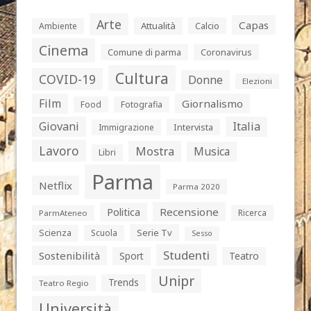
Arte
Capas
Attualità
Calcio
Ambiente
Cinema
Comune di parma
Coronavirus
Cultura
COVID-19
Donne
Elezioni
Film
Giornalismo
Food
Fotografia
Giovani
Italia
Intervista
Immigrazione
Lavoro
Mostra
Musica
Libri
Parma
Netflix
Parma 2020
Politica
Recensione
Ricerca
ParmAteneo
Serie Tv
Scienza
Scuola
Sesso
Studenti
Sostenibilità
Sport
Teatro
Unipr
Trends
Teatro Regio
Università