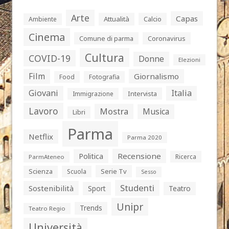
Arte
Capas
Attualità
Calcio
Ambiente
Cinema
Comune di parma
Coronavirus
Cultura
COVID-19
Donne
Elezioni
Film
Giornalismo
Food
Fotografia
Giovani
Italia
Intervista
Immigrazione
Lavoro
Mostra
Musica
Libri
Parma
Netflix
Parma 2020
Politica
Recensione
Ricerca
ParmAteneo
Serie Tv
Scienza
Scuola
Sesso
Studenti
Sostenibilità
Sport
Teatro
Unipr
Trends
Teatro Regio
Università