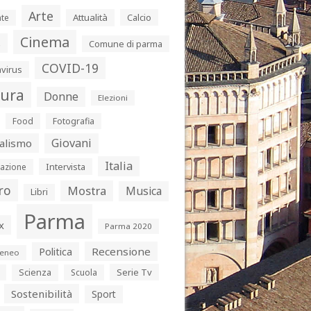
Arte
Attualità
Calcio
te
Cinema
s
Comune di parma
COVID-19
virus
tura
Donne
Elezioni
Food
Fotografia
Giovani
alismo
Italia
Intervista
azione
ro
Mostra
Musica
Libri
Parma
x
Parma 2020
Politica
Recensione
eneo
Serie Tv
Scienza
Scuola
Sostenibilità
Sport