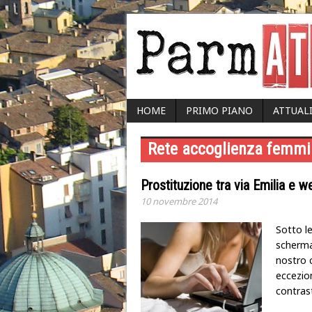
HOME
PRIMO PIANO
ATTUAL
Rete accoglienza femmi
Prostituzione tra via Emilia e w
10 novembre 2014
Sotto le
scherma
nostro 
eccezion
contras