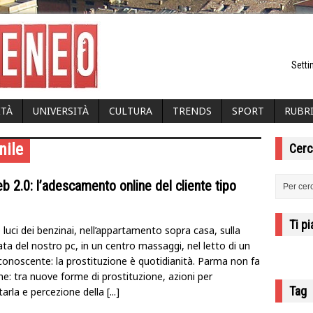
Setti
ITÀ
UNIVERSITÀ
CULTURA
TRENDS
SPORT
RUBR
nile
Cerc
eb 2.0: l’adescamento online del cliente tipo
Ti p
 luci dei benzinai, nell’appartamento sopra casa, sulla
ta del nostro pc, in un centro massaggi, nel letto di un
conoscente: la prostituzione è quotidianità. Parma non fa
e: tra nuove forme di prostituzione, azioni per
Tag
tarla e percezione della
[...]