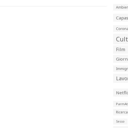
Ambien
Capa
Corona
Cul
Film
Giorn
Immigr
Lavo
Netfli
ParmAt
Ricerca
Sesso