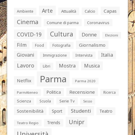
Arte
Capas
Attualità
Calcio
Ambiente
Cinema
Comune di parma
Coronavirus
Cultura
COVID-19
Donne
Elezioni
Film
Giornalismo
Food
Fotografia
Giovani
Italia
Intervista
Immigrazione
Lavoro
Mostra
Musica
Libri
Parma
Netflix
Parma 2020
Politica
Recensione
Ricerca
ParmAteneo
Serie Tv
Scienza
Scuola
Sesso
Studenti
Sostenibilità
Sport
Teatro
Unipr
Trends
Teatro Regio
Università