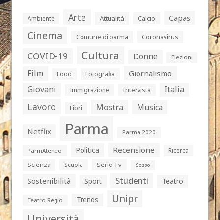
Arte
Capas
Attualità
Calcio
Ambiente
Cinema
Comune di parma
Coronavirus
Cultura
COVID-19
Donne
Elezioni
Film
Giornalismo
Food
Fotografia
Giovani
Italia
Intervista
Immigrazione
Lavoro
Mostra
Musica
Libri
Parma
Netflix
Parma 2020
Politica
Recensione
Ricerca
ParmAteneo
Serie Tv
Scienza
Scuola
Sesso
Studenti
Sostenibilità
Sport
Teatro
Unipr
Trends
Teatro Regio
Università