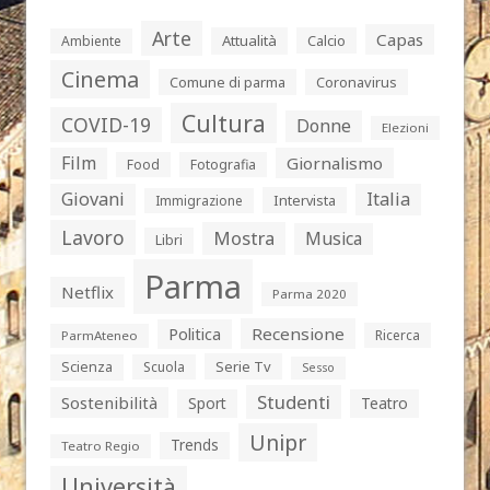
Arte
Capas
Attualità
Calcio
Ambiente
Cinema
Comune di parma
Coronavirus
Cultura
COVID-19
Donne
Elezioni
Film
Giornalismo
Food
Fotografia
Giovani
Italia
Intervista
Immigrazione
Lavoro
Mostra
Musica
Libri
Parma
Netflix
Parma 2020
Politica
Recensione
Ricerca
ParmAteneo
Serie Tv
Scienza
Scuola
Sesso
Studenti
Sostenibilità
Sport
Teatro
Unipr
Trends
Teatro Regio
Università