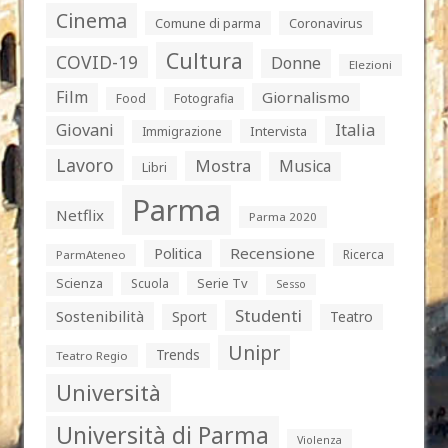
Cinema
Comune di parma
Coronavirus
Cultura
COVID-19
Donne
Elezioni
Film
Giornalismo
Food
Fotografia
Giovani
Italia
Intervista
Immigrazione
Lavoro
Mostra
Musica
Libri
Parma
Netflix
Parma 2020
Politica
Recensione
Ricerca
ParmAteneo
Serie Tv
Scienza
Scuola
Sesso
Studenti
Sostenibilità
Sport
Teatro
Unipr
Trends
Teatro Regio
Università
Università di Parma
Violenza