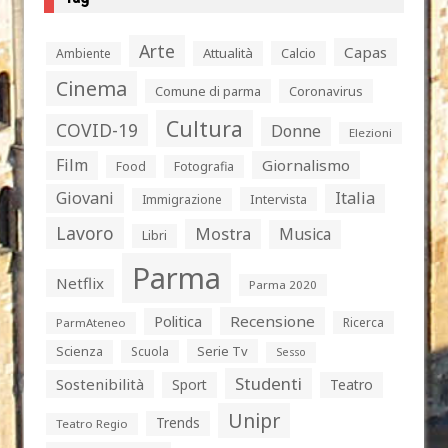
Arte
Capas
Attualità
Calcio
Ambiente
Cinema
Comune di parma
Coronavirus
Cultura
COVID-19
Donne
Elezioni
Film
Giornalismo
Food
Fotografia
Giovani
Italia
Intervista
Immigrazione
Lavoro
Mostra
Musica
Libri
Parma
Netflix
Parma 2020
Politica
Recensione
Ricerca
ParmAteneo
Serie Tv
Scienza
Scuola
Sesso
Studenti
Sostenibilità
Sport
Teatro
Unipr
Trends
Teatro Regio