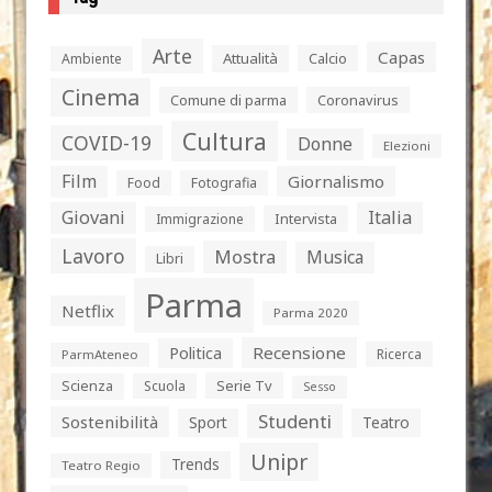
Arte
Capas
Attualità
Calcio
Ambiente
Cinema
Comune di parma
Coronavirus
Cultura
COVID-19
Donne
Elezioni
Film
Giornalismo
Food
Fotografia
Giovani
Italia
Intervista
Immigrazione
Lavoro
Mostra
Musica
Libri
Parma
Netflix
Parma 2020
Politica
Recensione
Ricerca
ParmAteneo
Serie Tv
Scienza
Scuola
Sesso
Studenti
Sostenibilità
Sport
Teatro
Unipr
Trends
Teatro Regio